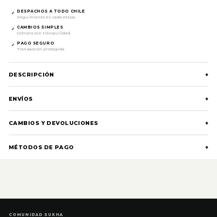
DESPACHOS A TODO CHILE
✓
Seguimiento en cada etapa.
CAMBIOS SIMPLES
✓
Compra con tranquilidad.
PAGO SEGURO
✓
Transacción protegida.
DESCRIPCIÓN
+
ENVÍOS
+
CAMBIOS Y DEVOLUCIONES
+
MÉTODOS DE PAGO
+
COMUNIDAD SUKHA