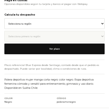
Paga en cuotas
Opciones disponibles según tu tarjeta y banco al pagar con Webpay.
Calcula tu despacho
Ver plazo
Plazo referencial Blue Express desde Santiago, contado desde que el pedido es
despachado. Puede variar por localidad, clima o condiciones de ruta.
Polera deportiva mujer manga corta negro: color negro. Ropa deportiva
femenina cómoda y versátil para entrenamiento, gimnasio y uso diario.
Disponible en Sukha Chile.
COLOR
CÓDIGO
Negro
poleramcnegro