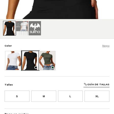
Color
Negro
Blanco
Negro
Verde Oscuro
GUÍA DE TALLAS
Tallas
S
M
L
XL
AÑADIR AL CARRITO