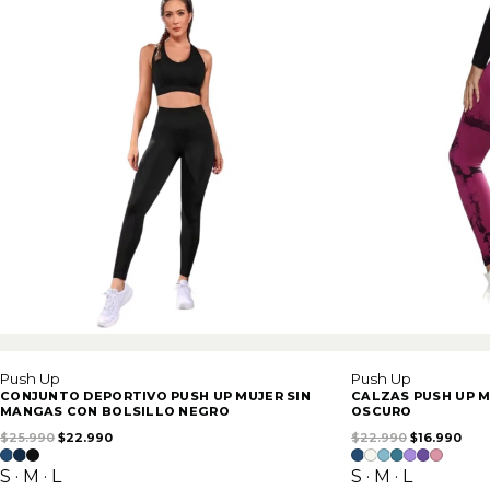
Push Up
Push Up
CONJUNTO DEPORTIVO PUSH UP MUJER SIN
CALZAS PUSH UP M
MANGAS CON BOLSILLO NEGRO
OSCURO
El precio original era: $25.990.
El precio actual es: $22.990.
El precio or
El p
$
25.990
$
22.990
$
22.990
$
16.990
S · M · L
S · M · L