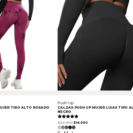
Push Up
UJER TIRO ALTO ROSADO
CALZAS PUSH UP MUJER LISAS TIRO A
NEGRO
iginal era: $22.990.
recio actual es: $16.990.
Valorado
El precio original era: $22.990.
El precio actual es: $16.9
$
22.990
$
16.990
con
5.00