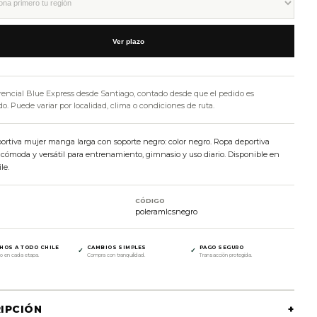
Ver plazo
rencial Blue Express desde Santiago, contado desde que el pedido es
. Puede variar por localidad, clima o condiciones de ruta.
portiva mujer manga larga con soporte negro: color negro. Ropa deportiva
cómoda y versátil para entrenamiento, gimnasio y uso diario. Disponible en
le.
CÓDIGO
poleramlcsnegro
HOS A TODO CHILE
CAMBIOS SIMPLES
PAGO SEGURO
✓
✓
o en cada etapa.
Compra con tranquilidad.
Transacción protegida.
IPCIÓN
+