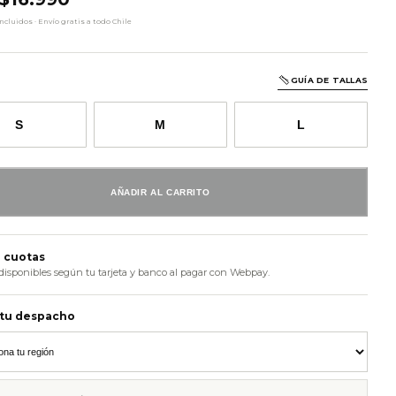
cluidos · Envío gratis a todo Chile
GUÍA DE TALLAS
S
M
L
AÑADIR AL CARRITO
 cuotas
disponibles según tu tarjeta y banco al pagar con Webpay.
 tu despacho