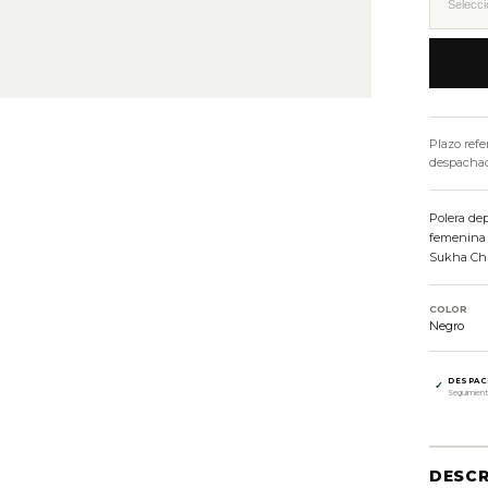
Plazo refe
despachado
Polera de
femenina 
Sukha Chi
COLOR
Negro
DESPAC
✓
Seguimient
DESCR