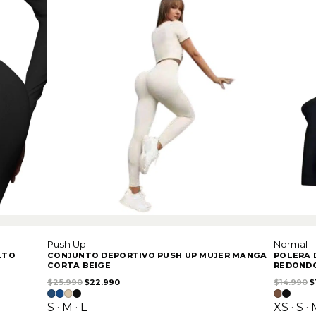
Push Up
Normal
LTO
CONJUNTO DEPORTIVO PUSH UP MUJER MANGA
POLERA 
CORTA BEIGE
REDOND
El precio original era: $25.990.
El precio actual es: $22.990.
E
$
25.990
$
22.990
$
14.990
$
90.
S · M · L
XS · S · 