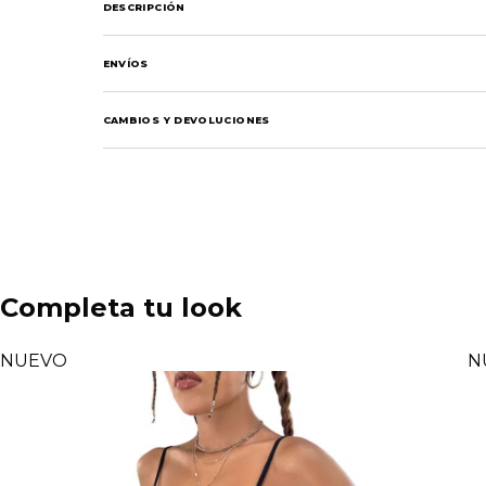
DESCRIPCIÓN
ENVÍOS
CAMBIOS Y DEVOLUCIONES
Completa tu look
NUEVO
N