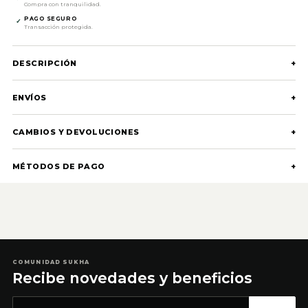
Compra con tranquilidad.
PAGO SEGURO
✓
Transacción protegida.
DESCRIPCIÓN
+
ENVÍOS
+
CAMBIOS Y DEVOLUCIONES
+
MÉTODOS DE PAGO
+
COMUNIDAD SUKHA
Recibe novedades y beneficios
Correo electrónico