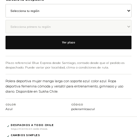
Ver plazo
Plazo referencial Blue Express desde Santiago, contado desde que el pedido es
despachado. Puede variar por localidad, clima o condiciones de ruta.
Polera deportiva mujer manga larga con soporte azul: color azul. Ropa
deportiva femenina cómoda y versátil para entrenamiento, gimnasio y uso
diario. Disponible en Sukha Chile.
COLOR
CÓDIGO
Azul
poleramlcsazul
DESPACHOS A TODO CHILE
✓
Seguimiento en cada etapa.
CAMBIOS SIMPLES
✓