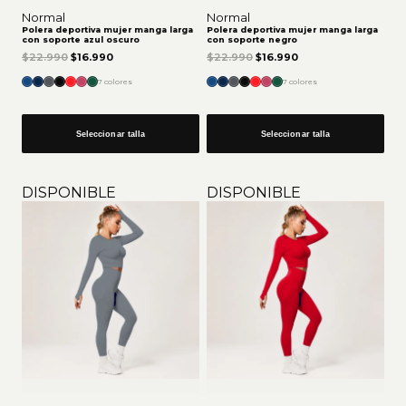
Normal
Normal
Polera deportiva mujer manga larga
Polera deportiva mujer manga larga
con soporte azul oscuro
con soporte negro
El precio original era: $22.990.
El precio actual es: $16.990.
El precio original era: $22.9
El precio actual es:
$
22.990
$
16.990
$
22.990
$
16.990
7 colores
7 colores
Seleccionar talla
Seleccionar talla
DISPONIBLE
DISPONIBLE