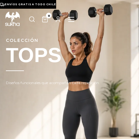
ENVÍOS GRATIS A TODO CHILE
0
COLECCIÓN
TOPS
Diseños funcionales que acompañan cada repetición.