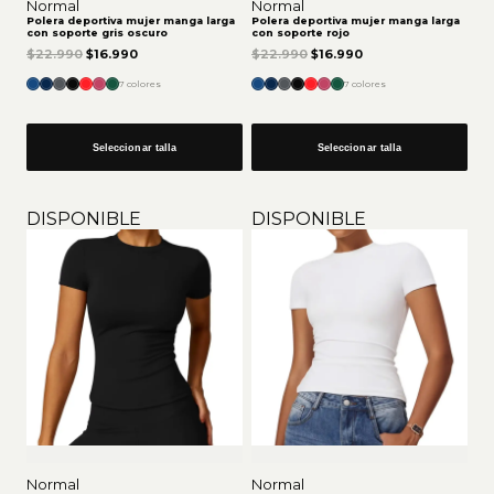
Normal
Normal
Polera deportiva mujer manga larga
Polera deportiva mujer manga larga
con soporte gris oscuro
con soporte rojo
El precio original era: $22.990.
El precio actual es: $16.990.
El precio original era: $22.9
El precio actual es:
$
22.990
$
16.990
$
22.990
$
16.990
7 colores
7 colores
Seleccionar talla
Seleccionar talla
DISPONIBLE
DISPONIBLE
Normal
Normal