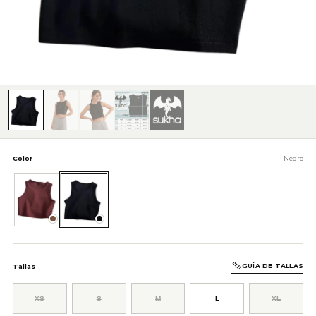
Color
Negro
Café
Negro
GUÍA DE TALLAS
Tallas
XS
S
M
L
XL