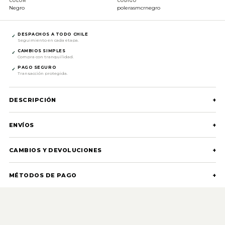
COLOR
CÓDIGO
Negro
polerasmcrnegro
DESPACHOS A TODO CHILE
✓
Seguimiento en cada etapa.
CAMBIOS SIMPLES
✓
Compra con tranquilidad.
PAGO SEGURO
✓
Transacción protegida.
DESCRIPCIÓN
+
ENVÍOS
+
CAMBIOS Y DEVOLUCIONES
+
MÉTODOS DE PAGO
+