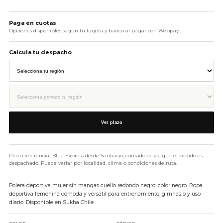
AÑADIR AL CARRITO
Paga en cuotas
Opciones disponibles según tu tarjeta y banco al pagar con Webpay.
Calcula tu despacho
Ver plazo
Plazo referencial Blue Express desde Santiago, contado desde que el pedido es
despachado. Puede variar por localidad, clima o condiciones de ruta.
Polera deportiva mujer sin mangas cuello redondo negro: color negro. Ropa
deportiva femenina cómoda y versátil para entrenamiento, gimnasio y uso
diario. Disponible en Sukha Chile.