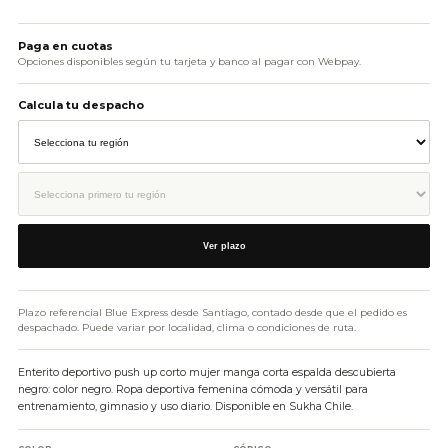
AÑADIR AL CARRITO
Paga en cuotas
Opciones disponibles según tu tarjeta y banco al pagar con Webpay.
Calcula tu despacho
Ver plazo
Plazo referencial Blue Express desde Santiago, contado desde que el pedido es
despachado. Puede variar por localidad, clima o condiciones de ruta.
Enterito deportivo push up corto mujer manga corta espalda descubierta
negro: color negro. Ropa deportiva femenina cómoda y versátil para
entrenamiento, gimnasio y uso diario. Disponible en Sukha Chile.