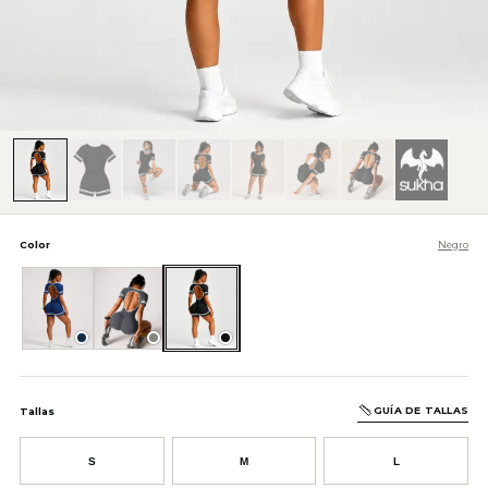
Color
Negro
Azul Oscuro
Gris
Negro
GUÍA DE TALLAS
Tallas
S
M
L