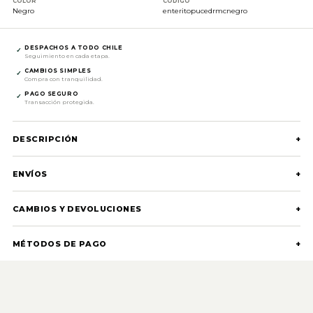
COLOR
CÓDIGO
Negro
enteritopucedrmcnegro
DESPACHOS A TODO CHILE
✓
Seguimiento en cada etapa.
CAMBIOS SIMPLES
✓
Compra con tranquilidad.
PAGO SEGURO
✓
Transacción protegida.
DESCRIPCIÓN
+
ENVÍOS
+
CAMBIOS Y DEVOLUCIONES
+
MÉTODOS DE PAGO
+