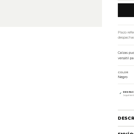
Plazo refe
despachado
Calzas pu
versátil p
COLOR
Negro
DESPAC
✓
Seguimient
DESCR