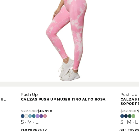
Push Up
Push Up
ZUL
CALZAS PUSH UP MUJER TIRO ALTO ROSA
CALZAS 
SOPORTE
90.
El precio original era: $22.990.
El precio actual es: $16.990.
E
$
22.990
$
16.990
$
22.990
S · M · L
S · M · L
→
VER PRODUCTO
→
VER PROD