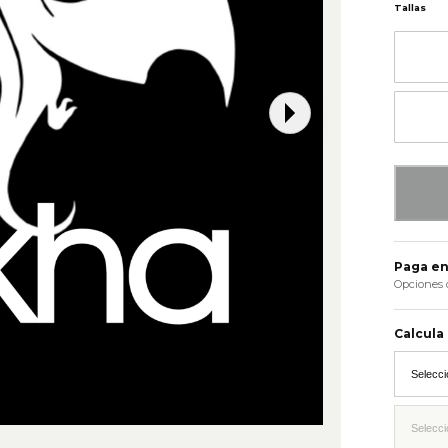
Tallas
Paga en
Opciones 
Calcula