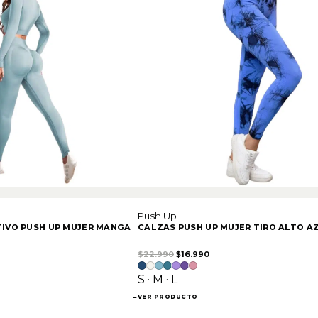
Push Up
IVO PUSH UP MUJER MANGA
CALZAS PUSH UP MUJER TIRO ALTO A
iginal era: $26.990.
recio actual es: $23.990.
El precio original era: $22.990.
El precio actual es: $16.9
$
22.990
$
16.990
S · M · L
→
VER PRODUCTO