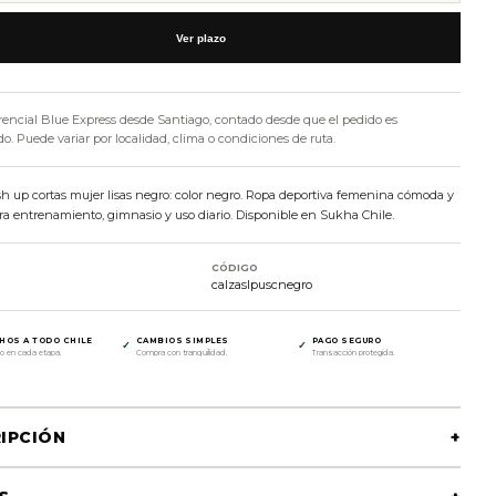
Ver plazo
rencial Blue Express desde Santiago, contado desde que el pedido es
. Puede variar por localidad, clima o condiciones de ruta.
sh up cortas mujer lisas negro: color negro. Ropa deportiva femenina cómoda y
ara entrenamiento, gimnasio y uso diario. Disponible en Sukha Chile.
CÓDIGO
calzaslpuscnegro
HOS A TODO CHILE
CAMBIOS SIMPLES
PAGO SEGURO
✓
✓
o en cada etapa.
Compra con tranquilidad.
Transacción protegida.
IPCIÓN
+