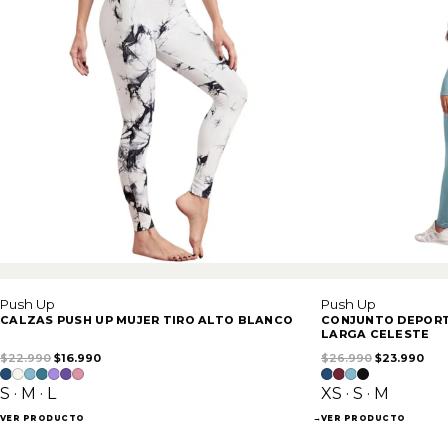
Push Up
Push Up
CALZAS PUSH UP MUJER TIRO ALTO BLANCO
CONJUNTO DEPORT
LARGA CELESTE
El precio original era: $22.990.
El precio actual es: $16.990.
El precio or
El p
$
22.990
$
16.990
$
26.990
$
23.990
S · M · L
XS · S · M
VER PRODUCTO
→
VER PRODUCTO