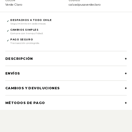
COLOR
CÓDIGO
Verde Claro
calzaslpusaverdeclaro
DESPACHOS A TODO CHILE
✓
Seguimiento en cada etapa.
CAMBIOS SIMPLES
✓
Compra con tranquilidad.
PAGO SEGURO
✓
Transacción protegida.
DESCRIPCIÓN
+
ENVÍOS
+
CAMBIOS Y DEVOLUCIONES
+
MÉTODOS DE PAGO
+