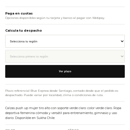
AÑADIR AL CARRITO
Paga en cuotas
Opciones disponibles según tu tarjeta y banco al pagar con Webpay.
Calcula tu despacho
Ver plazo
Plazo referencial Blue Express desde Santiago, contado desde que el pedido es
despachado. Puede variar por localidad, clima o condiciones de ruta.
Calzas push up mujer tiro alto con soporte verde claro: color verde claro. Ropa
deportiva femenina cómoda y versátil para entrenamiento, gimnasio y uso
diario. Disponible en Sukha Chile.