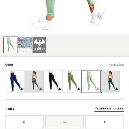
Color
Verde Claro
Azul Oscuro
Gris Oscuro
Negro
Verde
Verde Claro
Verde Oscuro
GUÍA DE TALLAS
Tallas
S
M
L