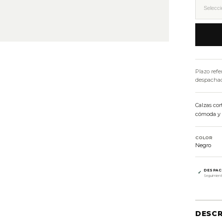
Plazo refe
despachado
Calzas cor
cómoda y v
COLOR
Negro
DESPAC
✓
Seguimient
DESCR