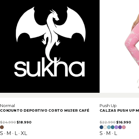
Normal
Push Up
CONJUNTO DEPORTIVO CORTO MUJER CAFÉ
CALZAS PUSH UP M
El precio original era: $24.990.
El precio actual es: $18.990.
El precio or
El p
$
24.990
$
18.990
$
22.990
$
16.990
S · M · L · XL
S · M · L