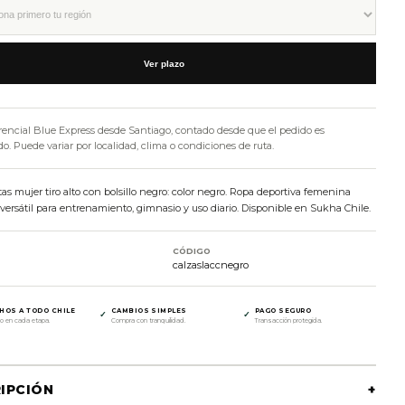
Ver plazo
rencial Blue Express desde Santiago, contado desde que el pedido es
. Puede variar por localidad, clima o condiciones de ruta.
tas mujer tiro alto con bolsillo negro: color negro. Ropa deportiva femenina
ersátil para entrenamiento, gimnasio y uso diario. Disponible en Sukha Chile.
CÓDIGO
calzaslaccnegro
HOS A TODO CHILE
CAMBIOS SIMPLES
PAGO SEGURO
✓
✓
o en cada etapa.
Compra con tranquilidad.
Transacción protegida.
IPCIÓN
+