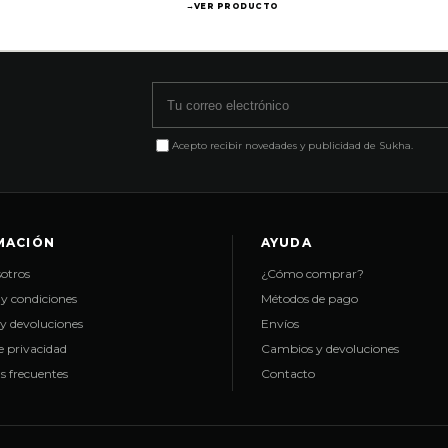
→
VER PRODUCTO
Correo electrónico
Acepto recibir novedades y publicidad de Sukha.
MACIÓN
AYUDA
otros
¿Cómo comprar?
y condiciones
Métodos de pago
y devoluciones
Envíos
de privacidad
Cambios y devoluciones
s frecuentes
Contacto