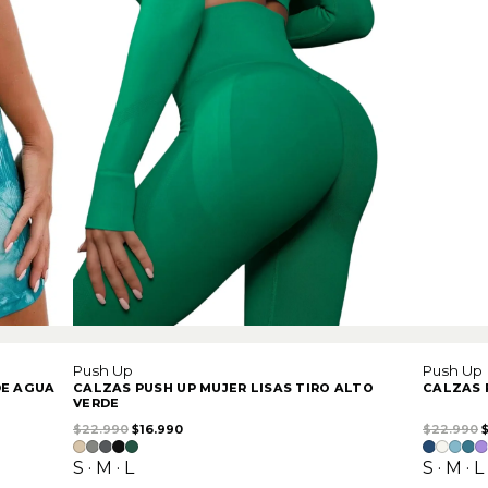
Push Up
Push Up
DE AGUA
CALZAS PUSH UP MUJER LISAS TIRO ALTO
CALZAS 
VERDE
90.
El precio original era: $22.990.
El precio actual es: $16.990.
E
$
22.990
$
16.990
$
22.990
S · M · L
S · M · L