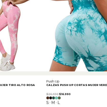
Push Up
UJER TIRO ALTO ROSA
CALZAS PUSH UP CORTAS MUJER VER
iginal era: $22.990.
recio actual es: $16.990.
El precio original era: $26.990.
El precio actual es: $16.9
$
26.990
$
16.990
S · M · L