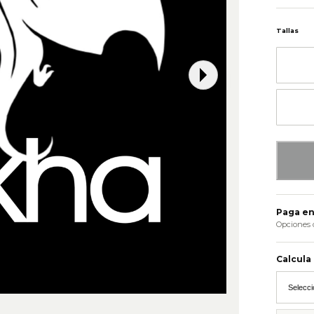
Tallas
Paga en
Opciones 
Calcula