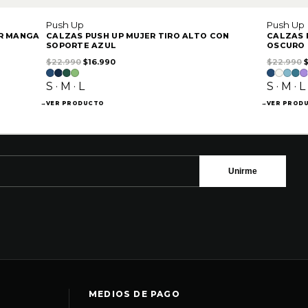
Push Up
Push Up
ER MANGA
CALZAS PUSH UP MUJER TIRO ALTO CON
CALZAS 
SOPORTE AZUL
OSCURO
90.
El precio original era: $22.990.
El precio actual es: $16.990.
E
$
22.990
$
16.990
$
22.990
S · M · L
S · M · L
→
VER PRODUCTO
→
VER PROD
Unirme
MEDIOS DE PAGO