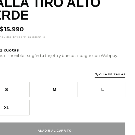
LLA TIRO ALTO
ERDE
ecio original era: $20.990.
ecio actual es: $15.990.
$
15.990
cluidos · Envío gratis a todo Chile
12 cuotas
s disponibles según tu tarjeta y banco al pagar con Webpay.
GUÍA DE TALLAS
S
M
L
XL
AÑADIR AL CARRITO