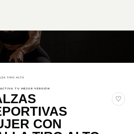
LZA TIRO ALTO
 ACTIVA TU MEJOR VERSIÓN
ALZAS
♡
EPORTIVAS
UJER CON