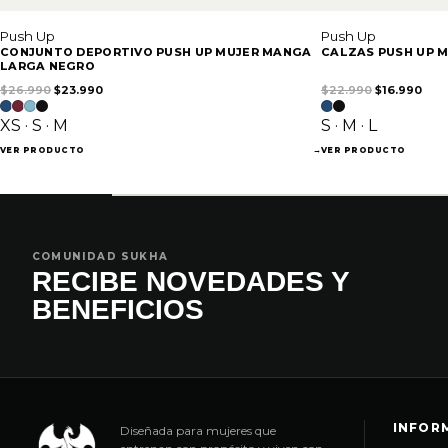
Push Up
Push Up
CONJUNTO DEPORTIVO PUSH UP MUJER MANGA
CALZAS PUSH UP M
LARGA NEGRO
El precio original era: $26.990.
El precio actual es: $23.990.
El precio or
El p
$
26.990
$
23.990
$
22.990
$
16.990
XS · S · M
S · M · L
VER PRODUCTO
→
VER PRODUCTO
COMUNIDAD SUKHA
RECIBE NOVEDADES Y
BENEFICIOS
INFOR
Diseñada para mujeres que