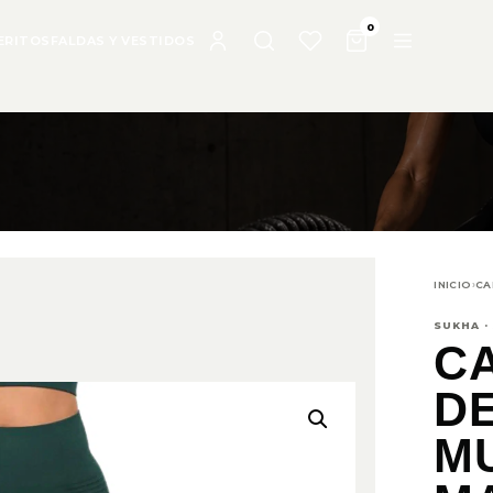
0
ERITOS
FALDAS Y VESTIDOS
INICIO
›
CA
SUKHA ·
C
D
M