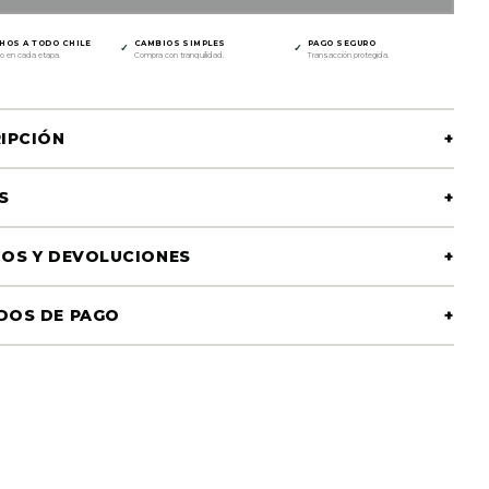
HOS A TODO CHILE
CAMBIOS SIMPLES
PAGO SEGURO
✓
✓
o en cada etapa.
Compra con tranquilidad.
Transacción protegida.
IPCIÓN
+
S
+
OS Y DEVOLUCIONES
+
DOS DE PAGO
+