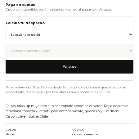
Paga en cuotas
Opciones disponibles según tu tarjeta y banco al pagar con Webpay.
Calcula tu despacho
Ver plazo
Plazo referencial Blue Express desde Santiago, contado desde que el pedido es
despachado. Puede variar por localidad, clima o condiciones de ruta.
Calzas push up mujer tiro alto con soporte verde: color verde. Ropa deportiva
femenina cómoda y versátil para entrenamiento, gimnasio y uso diario.
Disponible en Sukha Chile.
COLOR
CÓDIGO
Verde
calzaslpusaverde