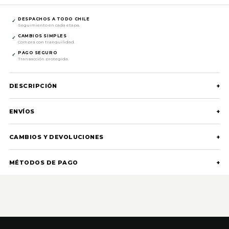
DESPACHOS A TODO CHILE
✓
Seguimiento en cada etapa.
CAMBIOS SIMPLES
✓
Compra con tranquilidad.
PAGO SEGURO
✓
Transacción protegida.
DESCRIPCIÓN
+
ENVÍOS
+
CAMBIOS Y DEVOLUCIONES
+
MÉTODOS DE PAGO
+