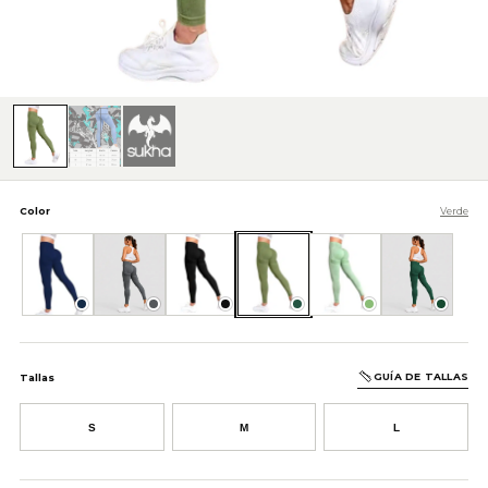
Color
Verde
Azul Oscuro
Gris Oscuro
Negro
Verde
Verde Claro
Verde Oscuro
GUÍA DE TALLAS
Tallas
S
M
L
AÑADIR AL CARRITO