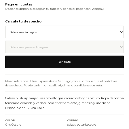
Paga en cuotas
Opciones disponibles según tu tarjeta y banco al pagar con Webpay.
Calcula tu despacho
Ver plazo
Plazo referencial Blue Express desde Santiago, contado desde que el pedido es
despachado. Puede variar por localidad, clima o condiciones de ruta.
Calzas push up mujer lisas tiro alto gris oscuro: color gris oscuro. Ropa deportiva
femenina cómoda y versátil para entrenamiento, gimnasio y uso diario.
Disponible en Sukha Chile.
COLOR
CÓDIGO
Gris Oscuro
calzaslpusgrisoscuro