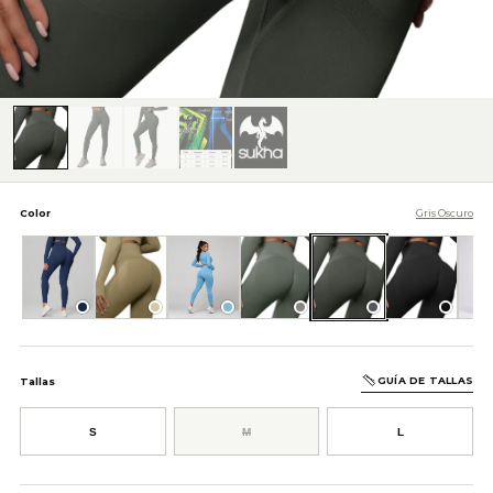
Color
Gris Oscuro
Azul Oscuro
Beige
Celeste
Gris
Gris Oscuro
Negro
GUÍA DE TALLAS
Tallas
S
M
L
AÑADIR AL CARRITO