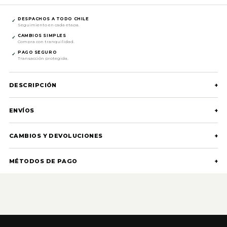
DESPACHOS A TODO CHILE
✓
Seguimiento en cada etapa.
CAMBIOS SIMPLES
✓
Compra con tranquilidad.
PAGO SEGURO
✓
Transacción protegida.
DESCRIPCIÓN
+
ENVÍOS
+
CAMBIOS Y DEVOLUCIONES
+
MÉTODOS DE PAGO
+