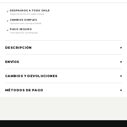
DESPACHOS A TODO CHILE
✓
Seguimiento en cada etapa.
CAMBIOS SIMPLES
✓
Compra con tranquilidad.
PAGO SEGURO
✓
Transacción protegida.
DESCRIPCIÓN
+
ENVÍOS
+
CAMBIOS Y DEVOLUCIONES
+
MÉTODOS DE PAGO
+