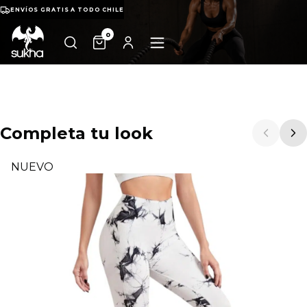
ENVÍOS GRATIS A TODO CHILE
0
Completa tu look
NUEVO