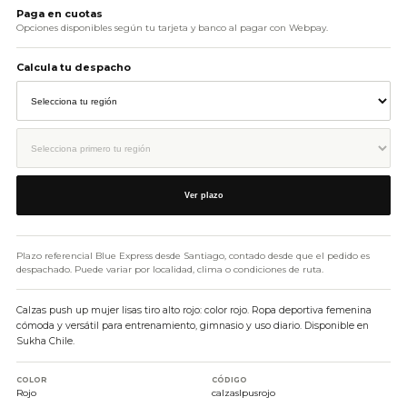
Paga en cuotas
Opciones disponibles según tu tarjeta y banco al pagar con Webpay.
Calcula tu despacho
Ver plazo
Plazo referencial Blue Express desde Santiago, contado desde que el pedido es
despachado. Puede variar por localidad, clima o condiciones de ruta.
Calzas push up mujer lisas tiro alto rojo: color rojo. Ropa deportiva femenina
cómoda y versátil para entrenamiento, gimnasio y uso diario. Disponible en
Sukha Chile.
COLOR
CÓDIGO
Rojo
calzaslpusrojo