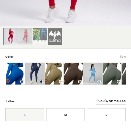
Color
Rojo
Azul
Azul Oscuro
Beige
Café
Celeste
Gris
GUÍA DE TALLAS
Tallas
S
M
L
AÑADIR AL CARRITO