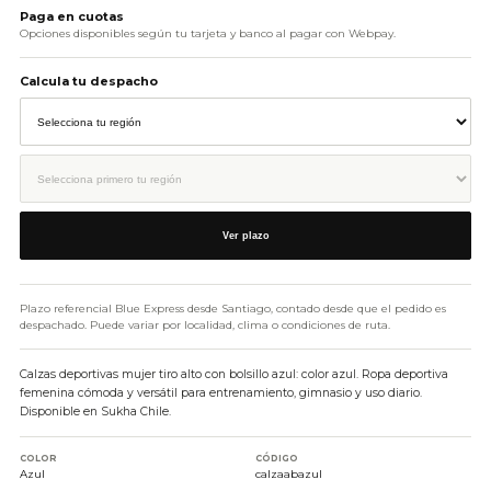
Paga en cuotas
Opciones disponibles según tu tarjeta y banco al pagar con Webpay.
Calcula tu despacho
Ver plazo
Plazo referencial Blue Express desde Santiago, contado desde que el pedido es
despachado. Puede variar por localidad, clima o condiciones de ruta.
Calzas deportivas mujer tiro alto con bolsillo azul: color azul. Ropa deportiva
femenina cómoda y versátil para entrenamiento, gimnasio y uso diario.
Disponible en Sukha Chile.
COLOR
CÓDIGO
Azul
calzaabazul