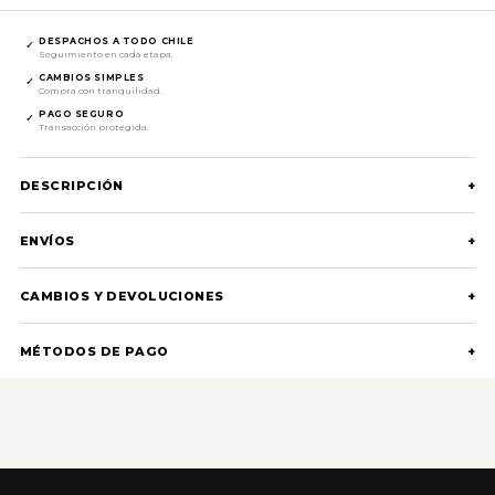
DESPACHOS A TODO CHILE
✓
Seguimiento en cada etapa.
CAMBIOS SIMPLES
✓
Compra con tranquilidad.
PAGO SEGURO
✓
Transacción protegida.
DESCRIPCIÓN
+
ENVÍOS
+
CAMBIOS Y DEVOLUCIONES
+
MÉTODOS DE PAGO
+