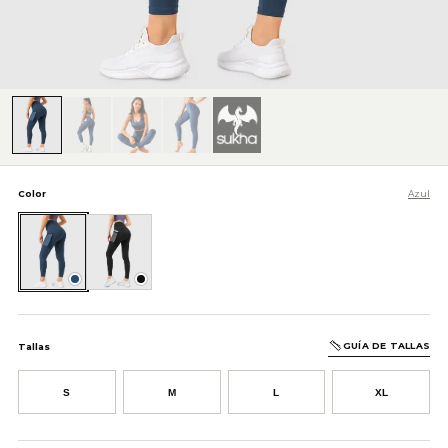
Color
Azul
Azul
Negro
GUÍA DE TALLAS
Tallas
S
M
L
XL
AÑADIR AL CARRITO