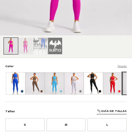
Color
Rosado
Azul
Café
Celeste
Gris
Negro
Rojo
GUÍA DE TALLAS
Tallas
S
M
L