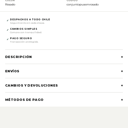
COLOR
CÓDIGO
Rosado
conjuntopuasmrosado
DESPACHOS A TODO CHILE
✓
Seguimiento en cada etapa.
CAMBIOS SIMPLES
✓
Compra con tranquilidad.
PAGO SEGURO
✓
Transacción protegida.
DESCRIPCIÓN
+
ENVÍOS
+
CAMBIOS Y DEVOLUCIONES
+
MÉTODOS DE PAGO
+