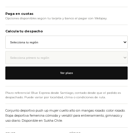
AÑADIR AL CARRITO
Paga en cuotas
Opciones disponibles según tu tarjeta y banco al pagar con Webpay.
Calcula tu despacho
Ver plazo
Plazo referencial Blue Express desde Santiago, contado desde que el pedido es
despachado. Puede variar por localidad, clima o condiciones de ruta.
Conjunto deportivo push up mujer cuello alto sin mangas rosado: color rosado.
Ropa deportiva femenina cómoda y versátil para entrenamiento, gimnasio y
uso diario. Disponible en Sukha Chile.