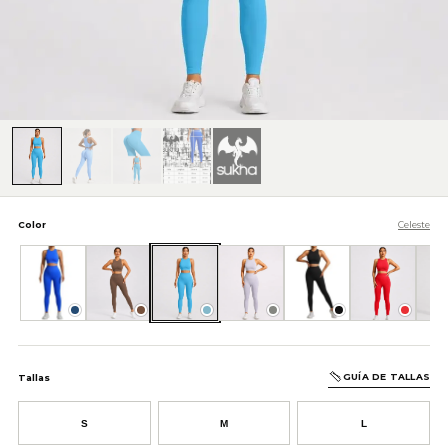
Color
Celeste
Azul
Café
Celeste
Gris
Negro
Rojo
GUÍA DE TALLAS
Tallas
S
M
L