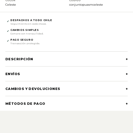
COLOR
CÓDIGO
Celeste
conjuntopuasmceleste
DESPACHOS A TODO CHILE
✓
Seguimiento en cada etapa.
CAMBIOS SIMPLES
✓
Compra con tranquilidad.
PAGO SEGURO
✓
Transacción protegida.
DESCRIPCIÓN
+
ENVÍOS
+
CAMBIOS Y DEVOLUCIONES
+
MÉTODOS DE PAGO
+