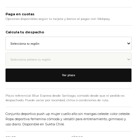
AÑADIR AL CARRITO
Paga en cuotas
Opciones disponibles según tu tarjeta y banco al pagar con Webpay.
Calcula tu despacho
Ver plazo
Plazo referencial Blue Express desde Santiago, contado desde que el pedido es
despachado. Puede variar por localidad, clima o condiciones de ruta.
Conjunto deportivo push up mujer cuello alto sin mangas celeste: color celeste.
Ropa deportiva femenina cómoda y versátil para entrenamiento, gimnasio y
uso diario. Disponible en Sukha Chile.