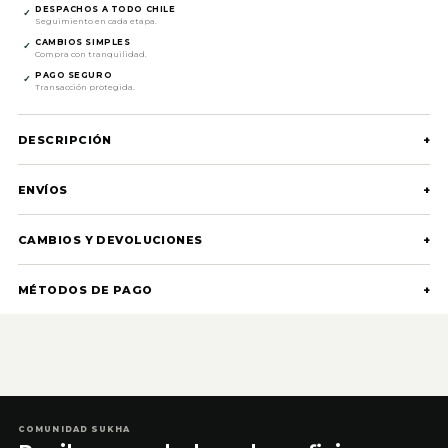
DESPACHOS A TODO CHILE
✓
Seguimiento en cada etapa.
CAMBIOS SIMPLES
✓
Compra con tranquilidad.
PAGO SEGURO
✓
Transacción protegida.
DESCRIPCIÓN
+
ENVÍOS
+
CAMBIOS Y DEVOLUCIONES
+
MÉTODOS DE PAGO
+
COMUNIDAD SUKHA