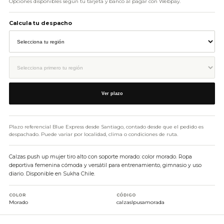
Opciones disponibles según tu tarjeta y banco al pagar con Webpay.
Calcula tu despacho
Ver plazo
Plazo referencial Blue Express desde Santiago, contado desde que el pedido es
despachado. Puede variar por localidad, clima o condiciones de ruta.
Calzas push up mujer tiro alto con soporte morado: color morado. Ropa
deportiva femenina cómoda y versátil para entrenamiento, gimnasio y uso
diario. Disponible en Sukha Chile.
COLOR
CÓDIGO
Morado
calzaslpusamorada