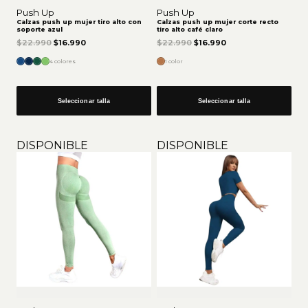
Push Up
Push Up
Calzas push up mujer tiro alto con
Calzas push up mujer corte recto
soporte azul
tiro alto café claro
El precio original era: $22.990.
El precio actual es: $16.990.
El precio original era: $22.9
El precio actual es:
$
22.990
$
16.990
$
22.990
$
16.990
4 colores
1 color
Seleccionar talla
Seleccionar talla
DISPONIBLE
DISPONIBLE