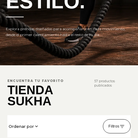
ESTILO.
Explora prendas diseñadas para acompañarte en cada movimiento,
desde el primer calentamiento hasta el resto de tu día.
ENCUENTRA TU FAVORITO
57 productos
TIENDA
publicados
SUKHA
Ordenar por
Filtros