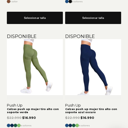
1 color
2 colores
Seleccionar talla
Seleccionar talla
DISPONIBLE
DISPONIBLE
Push Up
Push Up
Calzas push up mujer tiro alto con
Calzas push up mujer tiro alto con
soporte verde
soporte azul oscuro
El precio original era: $22.990.
El precio actual es: $16.990.
El precio original era: $22.9
El precio actual es:
$
22.990
$
16.990
$
22.990
$
16.990
4 colores
4 colores