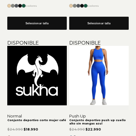
5 colores
5 colores
Seleccionar talla
Seleccionar talla
DISPONIBLE
DISPONIBLE
Normal
Push Up
Conjunto deportivo corto mujer café
Conjunto deportivo push up cuello
alto sin mangas azul
El precio original era: $24.990.
El precio actual es: $18.990.
El precio original era: $24.9
El precio actual es
$
24.990
$
18.990
$
24.990
$
22.990