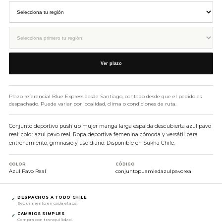
Ver plazo
Plazo referencial Blue Express desde Santiago, contado desde que el pedido es
despachado. Puede variar por localidad, clima o condiciones de ruta.
Conjunto deportivo push up mujer manga larga espalda descubierta azul pavo
real: color azul pavo real. Ropa deportiva femenina cómoda y versátil para
entrenamiento, gimnasio y uso diario. Disponible en Sukha Chile.
COLOR
CÓDIGO
Azul Pavo Real
conjuntopuamledazulpavoreal
DESPACHOS A TODO CHILE
✓
Seguimiento en cada etapa.
CAMBIOS SIMPLES
✓
Compra con tranquilidad.