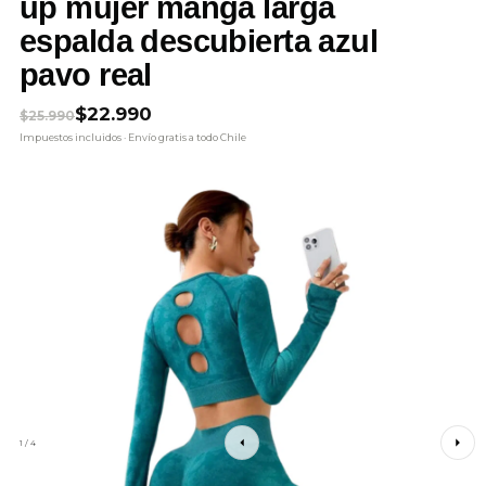
up mujer manga larga
espalda descubierta azul
pavo real
El precio original era: $25.990.
El precio actual es: $22.990.
$
22.990
$
25.990
Impuestos incluidos · Envío gratis a todo Chile
1 / 4