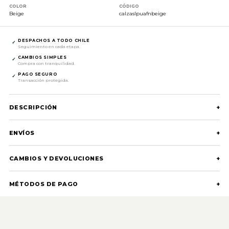
COLOR
CÓDIGO
Beige
calzaslpuafnbeige
DESPACHOS A TODO CHILE
✓
Seguimiento en cada etapa.
CAMBIOS SIMPLES
✓
Compra con tranquilidad.
PAGO SEGURO
✓
Transacción protegida.
DESCRIPCIÓN
+
ENVÍOS
+
CAMBIOS Y DEVOLUCIONES
+
MÉTODOS DE PAGO
+