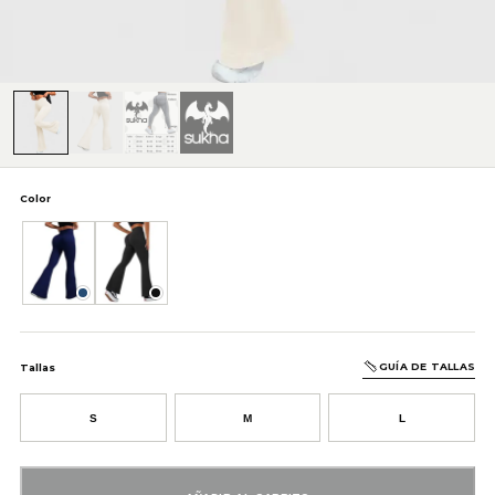
Color
Azul
Negro
GUÍA DE TALLAS
Tallas
S
M
L