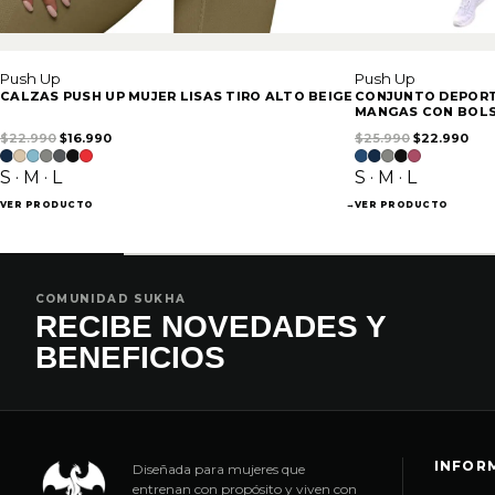
Push Up
Push Up
CALZAS PUSH UP MUJER LISAS TIRO ALTO BEIGE
CONJUNTO DEPORTI
MANGAS CON BOLS
El precio original era: $22.990.
El precio actual es: $16.990.
El precio ori
El p
$
22.990
$
16.990
$
25.990
$
22.990
S · M · L
S · M · L
VER PRODUCTO
→
VER PRODUCTO
COMUNIDAD SUKHA
RECIBE NOVEDADES Y
BENEFICIOS
INFOR
Diseñada para mujeres que
entrenan con propósito y viven con