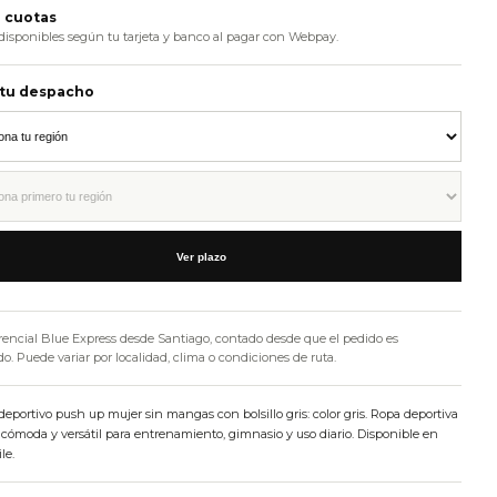
 cuotas
disponibles según tu tarjeta y banco al pagar con Webpay.
 tu despacho
Ver plazo
rencial Blue Express desde Santiago, contado desde que el pedido es
. Puede variar por localidad, clima o condiciones de ruta.
eportivo push up mujer sin mangas con bolsillo gris: color gris. Ropa deportiva
cómoda y versátil para entrenamiento, gimnasio y uso diario. Disponible en
le.