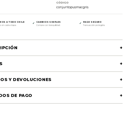
CÓDIGO
conjuntopusmacgris
HOS A TODO CHILE
CAMBIOS SIMPLES
PAGO SEGURO
✓
✓
o en cada etapa.
Compra con tranquilidad.
Transacción protegida.
IPCIÓN
+
S
+
OS Y DEVOLUCIONES
+
DOS DE PAGO
+