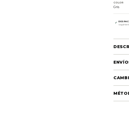
COLOR
Gris
DESPAC
✓
Seguimient
DESCR
ENVÍO
CAMBI
MÉTO