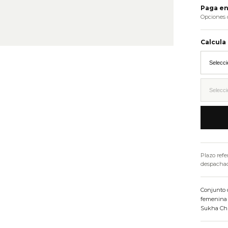
Paga en
Opciones 
Calcula
Plazo refe
despachado
Conjunto d
femenina 
Sukha Chi