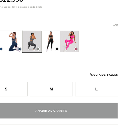
cluidos · Envío gratis a todo Chile
Gris
l
Azul Oscuro
Gris
Negro
Rosado Oscuro
GUÍA DE TALLAS
S
M
L
AÑADIR AL CARRITO