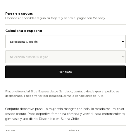
AÑADIR AL CARRITO
Paga en cuotas
Opciones disponibles según tu tarjeta y banco al pagar con Webpay.
Calcula tu despacho
Ver plazo
Plazo referencial Blue Express desde Santiago, contado desde que el pedido es
despachado. Puede variar por localidad, clima o condiciones de ruta.
Conjunto deportivo push up mujer sin mangas con bolsillo rosado oscuro: color
rosado oscuro. Ropa deportiva femenina cómoda y versátil para entrenamiento,
gimnasio y uso diario. Disponible en Sukha Chile.