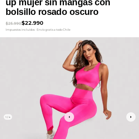
up mujer sin mangas con
bolsillo rosado oscuro
El precio original era: $25.990.
El precio actual es: $22.990.
$
22.990
$
25.990
Impuestos incluidos · Envío gratis a todo Chile
1 / 4