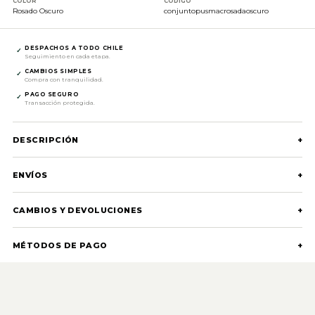
COLOR
CÓDIGO
Rosado Oscuro
conjuntopusmacrosadaoscuro
DESPACHOS A TODO CHILE
✓
Seguimiento en cada etapa.
CAMBIOS SIMPLES
✓
Compra con tranquilidad.
PAGO SEGURO
✓
Transacción protegida.
DESCRIPCIÓN
+
ENVÍOS
+
CAMBIOS Y DEVOLUCIONES
+
MÉTODOS DE PAGO
+