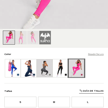
Color
Rosado Oscuro
Azul
Azul Oscuro
Gris
Negro
Rosado Oscuro
GUÍA DE TALLAS
Tallas
S
M
L