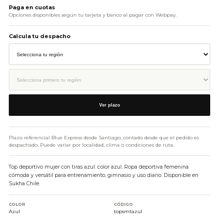
Paga en cuotas
Opciones disponibles según tu tarjeta y banco al pagar con Webpay.
Calcula tu despacho
Ver plazo
Plazo referencial Blue Express desde Santiago, contado desde que el pedido es
despachado. Puede variar por localidad, clima o condiciones de ruta.
Top deportivo mujer con tiras azul: color azul. Ropa deportiva femenina
cómoda y versátil para entrenamiento, gimnasio y uso diario. Disponible en
Sukha Chile.
COLOR
CÓDIGO
Azul
topsmtazul