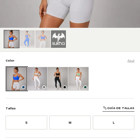
Color
Azul
Azul
Gris
Negro
Verde
GUÍA DE TALLAS
Tallas
S
M
L
AÑADIR AL CARRITO