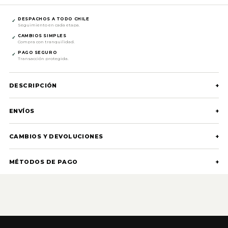
DESPACHOS A TODO CHILE
✓
Seguimiento en cada etapa.
CAMBIOS SIMPLES
✓
Compra con tranquilidad.
PAGO SEGURO
✓
Transacción protegida.
DESCRIPCIÓN
+
ENVÍOS
+
CAMBIOS Y DEVOLUCIONES
+
MÉTODOS DE PAGO
+