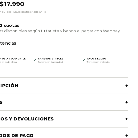
ecio original era: $24.990.
ecio actual es: $17.990.
$
17.990
cluidos · Envío gratis a todo Chile
12 cuotas
s disponibles según tu tarjeta y banco al pagar con Webpay.
stencias
HOS A TODO CHILE
CAMBIOS SIMPLES
PAGO SEGURO
✓
✓
o en cada etapa.
Compra con tranquilidad.
Transacción protegida.
IPCIÓN
+
S
+
OS Y DEVOLUCIONES
+
DOS DE PAGO
+