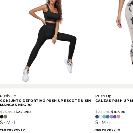
Push Up
Push Up
CONJUNTO DEPORTIVO PUSH UP ESCOTE U SIN
CALZAS PUSH UP M
MANGAS NEGRO
El precio original era: $25.990.
El precio actual es: $22.990.
El precio or
El p
$
25.990
$
22.990
$
22.990
$
16.990
S · M · L
S · M · L
VER PRODUCTO
→
VER PRODUCTO