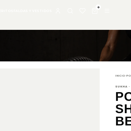
0
ERITOS
FALDAS Y VESTIDOS
INICIO
›
PO
SUKHA ·
P
S
B