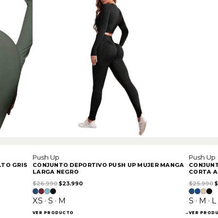
Push Up
Push Up
LTO GRIS
CONJUNTO DEPORTIVO PUSH UP MUJER MANGA
CONJUNT
LARGA NEGRO
CORTA 
El precio original era: $26.990.
El precio actual es: $23.990.
E
$
26.990
$
23.990
$
25.990
$
90.
XS · S · M
S · M · L
VER PRODUCTO
→
VER PROD