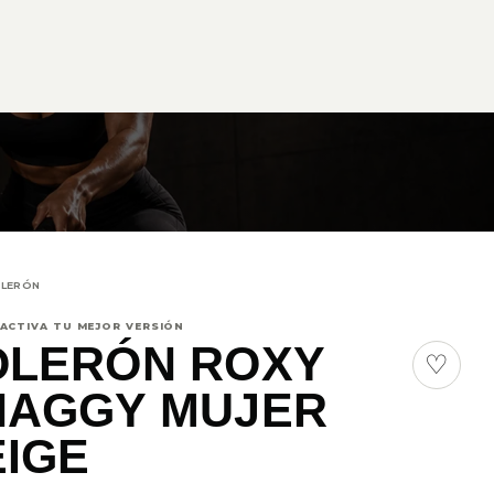
LERÓN
 ACTIVA TU MEJOR VERSIÓN
OLERÓN ROXY
♡
HAGGY MUJER
EIGE