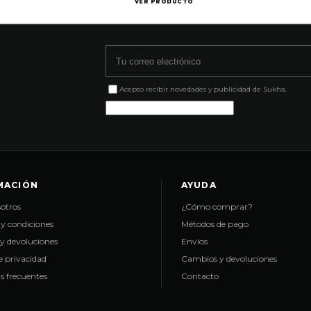
VER PRODUCTO
Correo electrónico
Acepto recibir novedades y publicidad de Sukha.
MACIÓN
AYUDA
otros
¿Cómo comprar?
y condiciones
Métodos de pago
y devoluciones
Envíos
de privacidad
Cambios y devoluciones
s frecuentes
Contacto