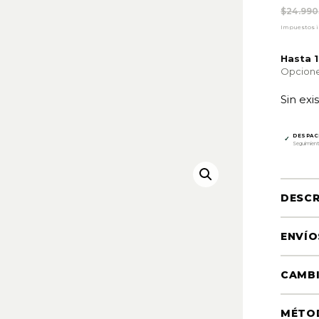
El pr
El pr
$
24.990
Impuestos in
Hasta 
Opcione
Sin exi
DESPAC
✓
Seguimient
DESCR
ENVÍO
CAMBI
MÉTO