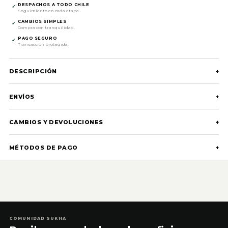
DESPACHOS A TODO CHILE
✓
Seguimiento en cada etapa.
CAMBIOS SIMPLES
✓
Compra con tranquilidad.
PAGO SEGURO
✓
Transacción protegida.
DESCRIPCIÓN
+
ENVÍOS
+
CAMBIOS Y DEVOLUCIONES
+
MÉTODOS DE PAGO
+
COMUNIDAD SUKHA