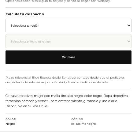
Opciones disponibles según tu tarjeta y banco al pagar con Webpay.
Calcula tu despacho
Ver plazo
Plazo referencial Blue Express desde Santiago, contado desde que el pedido es
despachado. Puede variar por localidad, clima o condiciones de ruta.
Calzas deportivas mujer con malla tiro alto negro: color negro. Ropa deportiva
femenina cómoda y versátil para entrenamiento, gimnasio y uso diario.
Disponible en Sukha Chile.
COLOR
CÓDIGO
Negro
calzaslmanegro