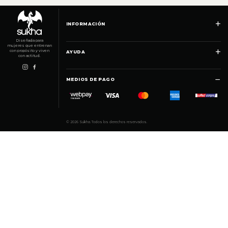
+
INFORMACIÓN
Diseñada para
mujeres que entrenan
+
con propósito y viven
AYUDA
con actitud.
−
MEDIOS DE PAGO
© 2026 Sukha. Todos los derechos reservados.