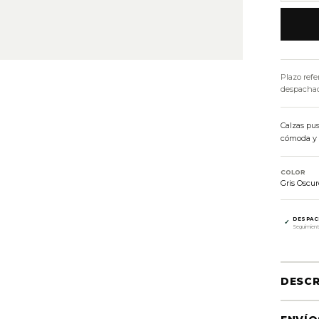
Plazo refe
despachado
Calzas pus
cómoda y v
COLOR
Gris Oscur
DESPAC
✓
Seguimient
DESCR