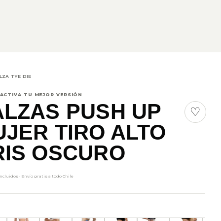
LZA TYE DIE
 ACTIVA TU MEJOR VERSIÓN
ALZAS PUSH UP
♡
JER TIRO ALTO
RIS OSCURO
cluidos · Envío gratis a todo Chile