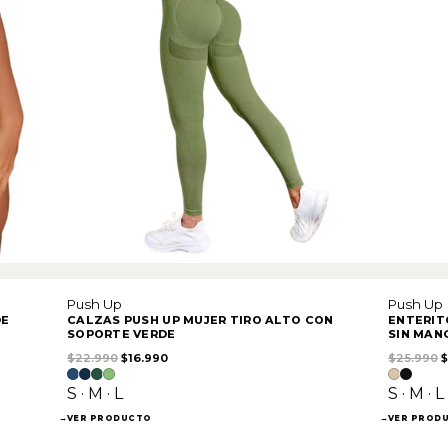
Push Up
Push Up
DE
CALZAS PUSH UP MUJER TIRO ALTO CON
ENTERIT
SOPORTE VERDE
SIN MAN
90.
El precio original era: $22.990.
El precio actual es: $16.990.
E
$
22.990
$
16.990
$
25.990
$
S · M · L
S · M · L
→
VER PRODUCTO
→
VER PROD