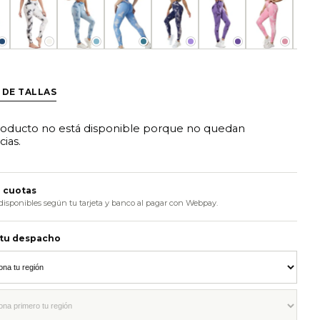
l
Blanco
Celeste
Celeste Oscuro
Lila
Morado
Rosa
R
 DE TALLAS
roducto no está disponible porque no quedan
cias.
 cuotas
disponibles según tu tarjeta y banco al pagar con Webpay.
 tu despacho