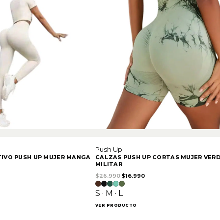
Push Up
IVO PUSH UP MUJER MANGA
CALZAS PUSH UP CORTAS MUJER VER
MILITAR
ginal era: $25.990.
recio actual es: $22.990.
El precio original era: $26.990.
El precio actual es: $16.9
$
26.990
$
16.990
S · M · L
→
VER PRODUCTO