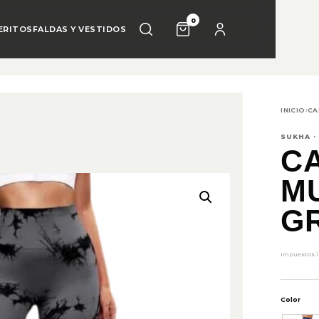
0
ERITOS
FALDAS Y VESTIDOS
INICIO
›
CA
SUKHA ·
C
MU
G
Impuestos in
Color