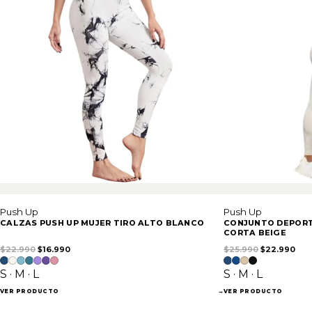
Push Up
Push Up
CALZAS PUSH UP MUJER TIRO ALTO BLANCO
CONJUNTO DEPORT
CORTA BEIGE
El precio original era: $22.990.
El precio actual es: $16.990.
El precio ori
El p
$
22.990
$
16.990
$
25.990
$
22.990
S · M · L
S · M · L
VER PRODUCTO
→
VER PRODUCTO