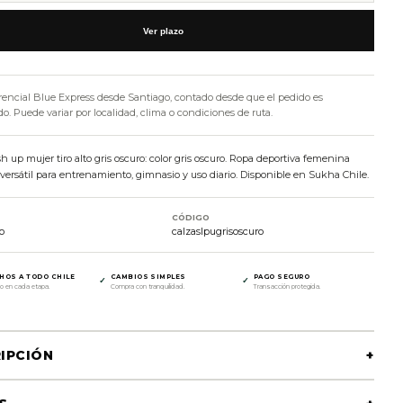
Ver plazo
rencial Blue Express desde Santiago, contado desde que el pedido es
. Puede variar por localidad, clima o condiciones de ruta.
h up mujer tiro alto gris oscuro: color gris oscuro. Ropa deportiva femenina
ersátil para entrenamiento, gimnasio y uso diario. Disponible en Sukha Chile.
CÓDIGO
o
calzaslpugrisoscuro
HOS A TODO CHILE
CAMBIOS SIMPLES
PAGO SEGURO
✓
✓
o en cada etapa.
Compra con tranquilidad.
Transacción protegida.
IPCIÓN
+