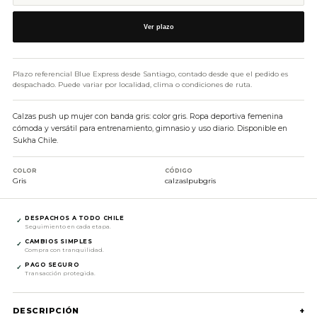
Ver plazo
Plazo referencial Blue Express desde Santiago, contado desde que el pedido es
despachado. Puede variar por localidad, clima o condiciones de ruta.
Calzas push up mujer con banda gris: color gris. Ropa deportiva femenina
cómoda y versátil para entrenamiento, gimnasio y uso diario. Disponible en
Sukha Chile.
COLOR
CÓDIGO
Gris
calzaslpubgris
DESPACHOS A TODO CHILE
✓
Seguimiento en cada etapa.
CAMBIOS SIMPLES
✓
Compra con tranquilidad.
PAGO SEGURO
✓
Transacción protegida.
DESCRIPCIÓN
+