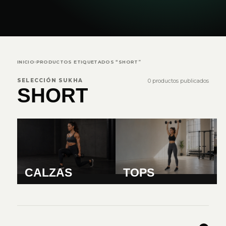
INICIO
›
PRODUCTOS ETIQUETADOS “SHORT”
SELECCIÓN SUKHA
0 productos publicados
SHORT
CALZAS
TOPS