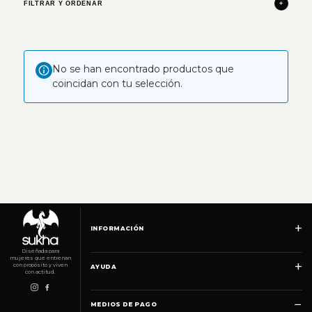
FILTRAR Y ORDENAR
+
No se han encontrado productos que
coincidan con tu selección.
+
INFORMACIÓN
Diseñada para
mujeres que entrenan
+
con propósito y viven
AYUDA
con actitud.
−
MEDIOS DE PAGO